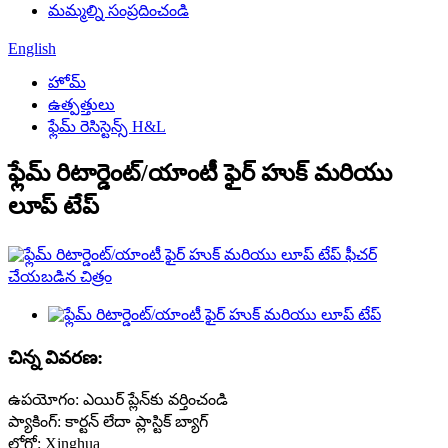
మమ్మల్ని సంప్రదించండి
English
హోమ్
ఉత్పత్తులు
ఫ్లేమ్ రెసిస్టెన్స్ H&L
ఫ్లేమ్ రిటార్డెంట్/యాంటీ ఫైర్ హుక్ మరియు
లూప్ టేప్
చిన్న వివరణ:
ఉపయోగం: ఎయిర్ ప్లేన్‌కు వర్తించండి
ప్యాకింగ్: కార్టన్ లేదా ప్లాస్టిక్ బ్యాగ్
లోగో: Xinghua