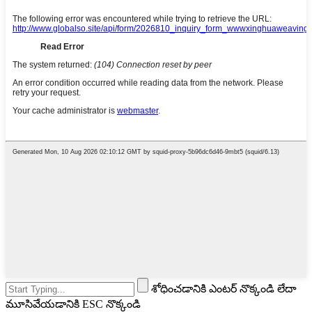
శోధించడానికి ఎంటర్ నొక్కండి లేదా
మూసివేయడానికి ESC నొక్కండి