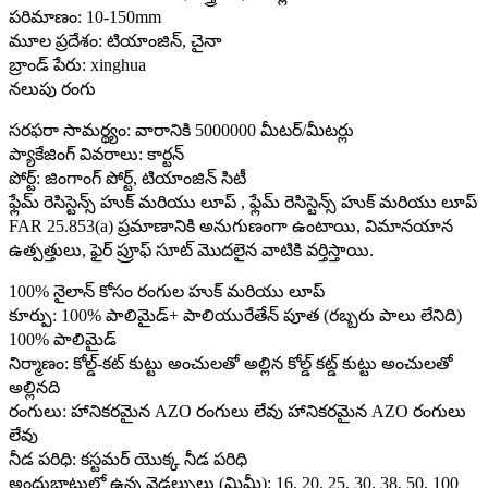
పరిమాణం: 10-150mm
మూల ప్రదేశం: టియాంజిన్, చైనా
బ్రాండ్ పేరు: xinghua
నలుపు రంగు
సరఫరా సామర్థ్యం: వారానికి 5000000 మీటర్/మీటర్లు
ప్యాకేజింగ్ వివరాలు: కార్టన్
పోర్ట్: జింగాంగ్ పోర్ట్, టియాంజిన్ సిటీ
ఫ్లేమ్ రెసిస్టెన్స్ హుక్ మరియు లూప్ , ఫ్లేమ్ రెసిస్టెన్స్ హుక్ మరియు లూప్
FAR 25.853(a) ప్రమాణానికి అనుగుణంగా ఉంటాయి, విమానయాన
ఉత్పత్తులు, ఫైర్ ప్రూఫ్ సూట్ మొదలైన వాటికి వర్తిస్తాయి.
100% నైలాన్ కోసం రంగుల హుక్ మరియు లూప్
కూర్పు: 100% పాలిమైడ్+ పాలియురేతేన్ పూత (రబ్బరు పాలు లేనిది)
100% పాలిమైడ్
నిర్మాణం: కోల్డ్-కట్ కుట్టు అంచులతో అల్లిన కోల్డ్ కట్డ్ కుట్టు అంచులతో
అల్లినది
రంగులు: హానికరమైన AZO రంగులు లేవు హానికరమైన AZO రంగులు
లేవు
నీడ పరిధి: కస్టమర్ యొక్క నీడ పరిధి
అందుబాటులో ఉన్న వెడల్పులు (మిమీ): 16, 20, 25, 30, 38, 50, 100