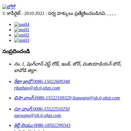
© కాపీరైట్ - 2010-2021 : సర్వ హక్కులు ప్రత్యేకించబడినవి.
, , , ,
సంప్రదించండి
నం. 1, షెంగ్‌చాన్ వెస్ట్ రోడ్, ఇండ్. జోన్, మజియాడియన్ టౌన్,
బావోడి జిల్లా.
రీటా జావో:
0086-15022609348
ritazhao@xh.tj-xhzz.com
లిసా వాంగ్:
0086-15522109329
lisawang@xh.tj-xhzz.com
సూ వాంగ్:
0086-15522510250
suewang@xh.tj-xhzz.com
కెల్లీ లియు:
0086-18502299343