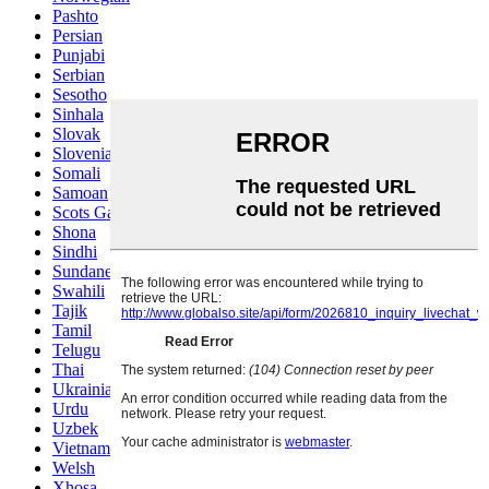
Pashto
Persian
Punjabi
Serbian
Sesotho
Sinhala
Slovak
Slovenian
Somali
Samoan
Scots Gaelic
Shona
Sindhi
Sundanese
Swahili
Tajik
Tamil
Telugu
Thai
Ukrainian
Urdu
Uzbek
Vietnamese
Welsh
Xhosa