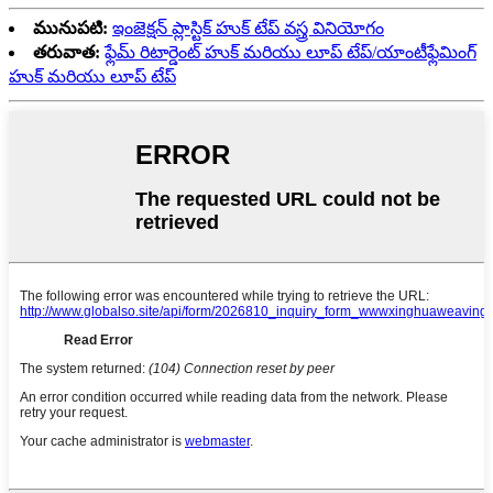
మునుపటి:
ఇంజెక్షన్ ప్లాస్టిక్ హుక్ టేప్ వస్త్ర వినియోగం
తరువాత:
ఫ్లేమ్ రిటార్డెంట్ హుక్ మరియు లూప్ టేప్/యాంటీఫ్లేమింగ్
హుక్ మరియు లూప్ టేప్