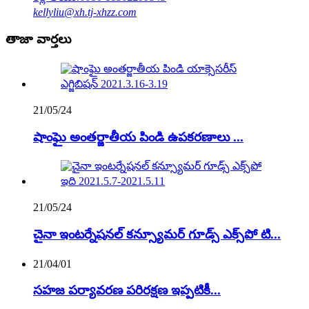
kellyliu@xh.tj-xhzz.com
తాజా వార్తలు
21/05/24
షాంఘై అంతర్జాతీయ పిండి ఉపకరణాలు ...
21/05/24
చైనా ఇంటర్నేషనల్ కన్స్యూమర్ గూడ్స్ ఎక్స్‌పో టి...
21/04/01
సహజ పర్యావరణ పరిరక్షణ ఇప్పటికీ...