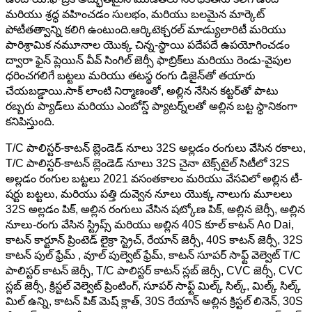
మరియు శ్రద్ధ వహించడం సులభం, మరియు బలమైన మార్కెట్
పోటీతత్వాన్ని కలిగి ఉంటుంది.ఆర్కిటెక్చరల్ మాడ్యులారిటీ మరియు
పారిశ్రామిక నమూనాల యొక్క చిన్న-స్థాయి పదేపదే ఉపయోగించడం
ద్వారా ఫైన్ ప్లెయిన్ వీవ్ సింగిల్ జెర్సీ ఫాబ్రిక్‌లు మరియు రెండు-వైపుల
ధరించగలిగే బట్టలు మరియు తటస్థ రంగు డిజైన్‌తో తయారు
చేయబడ్డాయి.సాక్ లాంటి నిర్మాణంతో, అల్లిన నేసిన కట్టర్‌తో పాటు
రబ్బరు ప్యాడ్‌లు మరియు ఎంబోస్డ్ ప్యాటర్న్‌లతో అల్లిన బట్ట స్థానికంగా
కనిపిస్తుంది.
T/C పాలిస్టర్-కాటన్ బ్లెండెడ్ నూలు 32S అల్లడం రంగులు వేసిన రకాలు,
T/C పాలిస్టర్-కాటన్ బ్లెండెడ్ నూలు 32S చైనా టెక్స్‌టైల్ సిటీలో 32S
అల్లడం రంగుల బట్టలు 2021 వసంతకాలం మరియు వేసవిలో అల్లిన టీ-
షర్టు బట్టలు, మరియు పత్తి దువ్వెన నూలు యొక్క నాలుగు మూలలు
32S అల్లడం పిక్, అల్లిన రంగులు వేసిన షట్కోణ పిక్, అల్లిన జెర్సీ, అల్లిన
నూలు-రంగు వేసిన స్ట్రిప్స్ మరియు అల్లిన 40S కూల్ కాటన్ Ao Dai,
కాటన్ కార్టూన్ ప్రింటెడ్ లైక్రా స్ట్రెచ్, రేయాన్ జెర్సీ, 40S కాటన్ జెర్సీ, 32S
కాటన్ పుల్ ఫ్రేమ్ , వూల్ పుల్వెట్ ఫ్రేమ్, కాటన్ సూపర్ సాఫ్ట్ వెల్వెట్ T/C
పాలిస్టర్ కాటన్ జెర్సీ, T/C పాలిస్టర్ కాటన్ స్లబ్ జెర్సీ, CVC జెర్సీ, CVC
స్లబ్ జెర్సీ, క్రిస్టల్ వెల్వెట్ ప్రింటింగ్, సూపర్ సాఫ్ట్ మిల్క్ సిల్క్, మిల్క్ సిల్క్
మిల్ ఉన్ని, కాటన్ పిక్ మెష్ క్లాత్, 30S రేయాన్ అల్లిన క్రిస్టల్ లినెన్, 30S