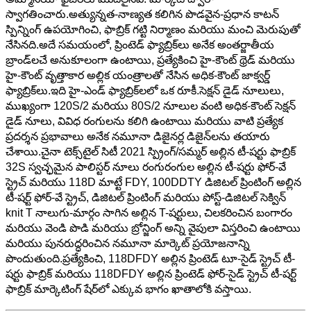
స్వాగతించారు.అత్యున్నత-నాణ్యత కలిగిన పొడవైన-ప్రధాన కాటన్
స్పిన్నింగ్ ఉపయోగించి, ఫాబ్రిక్ గట్టి నిర్మాణం మరియు మంచి మెరుపుతో
నేసినది.అదే సమయంలో, ప్రింటెడ్ ఫ్యాబ్రిక్‌లు అనేక అంతర్జాతీయ
బ్రాండ్‌లచే అనుకూలంగా ఉంటాయి, ప్రత్యేకించి హై-కౌంట్ థ్రెడ్ మరియు
హై-కౌంట్ వృత్తాకార అల్లిక యంత్రాలతో నేసిన అధిక-కౌంట్ జాక్వర్డ్
ఫ్యాబ్రిక్‌లు.ఇది హై-ఎండ్ ఫ్యాబ్రిక్‌లలో ఒక రూకీ.సెక్షన్ డైడ్ నూలులు,
ముఖ్యంగా 120S/2 మరియు 80S/2 నూలుల వంటి అధిక-కౌంట్ సెక్షన్
డైడ్ నూలు, వివిధ రంగులను కలిగి ఉంటాయి మరియు వాటి ప్రత్యేక
ప్రదర్శన ప్రభావాలు అనేక నమూనా డిజైనర్ల డిజైన్‌లను తయారు
చేశాయి.చైనా టెక్స్‌టైల్ సిటీ 2021 స్ప్రింగ్/సమ్మర్ అల్లిన టీ-షర్టు ఫాబ్రిక్
32S స్వచ్ఛమైన పాలిస్టర్ నూలు రంగురంగుల అల్లిన టీ-షర్టు ఫోర్-వే
స్ట్రెచ్ మరియు 118D మాట్టే FDY, 100DDTY డిజిటల్ ప్రింటింగ్ అల్లిన
టీ-షర్ట్ ఫోర్-వే స్ట్రెచ్, డిజిటల్ ప్రింటింగ్ మరియు పోస్ట్-డిజిటల్ సెక్విన్
knit T నాలుగు-మార్గం సాగిన అల్లిన T-షర్టులు, చిలకరించిన బంగారం
మరియు వెండి పొడి మరియు బ్రోన్జింగ్ అన్ని వైపులా విస్తరించి ఉంటాయి
మరియు పునరుద్ధరించిన నమూనా మార్కెట్ ప్రయోజనాన్ని
పొందుతుంది.ప్రత్యేకించి, 118DFDY అల్లిన ప్రింటెడ్ టూ-సైడ్ స్ట్రెచ్ టీ-
షర్టు ఫాబ్రిక్ మరియు 118DFDY అల్లిన ప్రింటెడ్ ఫోర్-సైడ్ స్ట్రెచ్ టీ-షర్ట్
ఫాబ్రిక్ మార్కెటింగ్ షేర్‌లో ఎక్కువ భాగం ఖాతాలోకి వస్తాయి.