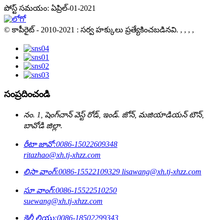
పోస్ట్ సమయం: ఏప్రిల్-01-2021
© కాపీరైట్ - 2010-2021 : సర్వ హక్కులు ప్రత్యేకించబడినవి.
, , , ,
సంప్రదించండి
నం. 1, షెంగ్‌చాన్ వెస్ట్ రోడ్, ఇండ్. జోన్, మజియాడియన్ టౌన్,
బావోడి జిల్లా.
రీటా జావో:
0086-15022609348
ritazhao@xh.tj-xhzz.com
లిసా వాంగ్:
0086-15522109329
lisawang@xh.tj-xhzz.com
సూ వాంగ్:
0086-15522510250
suewang@xh.tj-xhzz.com
కెల్లీ లియు:
0086-18502299343