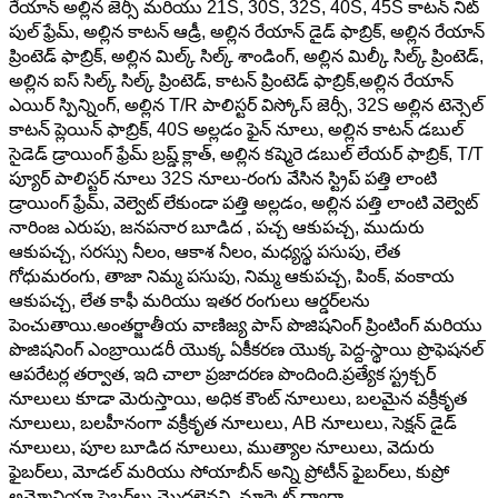
రేయాన్ అల్లిన జెర్సీ మరియు 21S, 30S, 32S, 40S, 45S కాటన్ నిట్
పుల్ ఫ్రేమ్, అల్లిన కాటన్ ఆడ్రీ, అల్లిన రేయాన్ డైడ్ ఫాబ్రిక్, అల్లిన రేయాన్
ప్రింటెడ్ ఫాబ్రిక్, అల్లిన మిల్క్ సిల్క్ శాండింగ్, అల్లిన మిల్కీ సిల్క్ ప్రింటెడ్,
అల్లిన ఐస్ సిల్క్ సిల్క్ ప్రింటెడ్, కాటన్ ప్రింటెడ్ ఫాబ్రిక్,అల్లిన రేయాన్
ఎయిర్ స్పిన్నింగ్, అల్లిన T/R పాలిస్టర్ విస్కోస్ జెర్సీ, 32S అల్లిన టెన్సెల్
కాటన్ ప్లెయిన్ ఫాబ్రిక్, 40S అల్లడం ఫైన్ నూలు, అల్లిన కాటన్ డబుల్
సైడెడ్ డ్రాయింగ్ ఫ్రేమ్ బ్రష్డ్ క్లాత్, అల్లిన కష్మెరె డబుల్ లేయర్ ఫాబ్రిక్, T/T
ప్యూర్ పాలిస్టర్ నూలు 32S నూలు-రంగు వేసిన స్ట్రిప్ పత్తి లాంటి
డ్రాయింగ్ ఫ్రేమ్, వెల్వెట్ లేకుండా పత్తి అల్లడం, అల్లిన పత్తి లాంటి వెల్వెట్
నారింజ ఎరుపు, జనపనార బూడిద , పచ్చ ఆకుపచ్చ, ముదురు
ఆకుపచ్చ, సరస్సు నీలం, ఆకాశ నీలం, మధ్యస్థ పసుపు, లేత
గోధుమరంగు, తాజా నిమ్మ పసుపు, నిమ్మ ఆకుపచ్చ, పింక్, వంకాయ
ఆకుపచ్చ, లేత కాఫీ మరియు ఇతర రంగులు ఆర్డర్‌లను
పెంచుతాయి.అంతర్జాతీయ వాణిజ్య పాస్ పొజిషనింగ్ ప్రింటింగ్ మరియు
పొజిషనింగ్ ఎంబ్రాయిడరీ యొక్క ఏకీకరణ యొక్క పెద్ద-స్థాయి ప్రొఫెషనల్
ఆపరేటర్ల తర్వాత, ఇది చాలా ప్రజాదరణ పొందింది.ప్రత్యేక స్ట్రక్చర్
నూలులు కూడా మెరుస్తాయి, అధిక కౌంట్ నూలులు, బలమైన వక్రీకృత
నూలులు, బలహీనంగా వక్రీకృత నూలులు, AB నూలులు, సెక్షన్ డైడ్
నూలులు, పూల బూడిద నూలులు, ముత్యాల నూలులు, వెదురు
ఫైబర్‌లు, మోడల్ మరియు సోయాబీన్ అన్ని ప్రోటీన్ ఫైబర్‌లు, కుప్రో
అమ్మోనియా ఫైబర్‌లు మొదలైనవి. మార్కెట్ ద్వారా