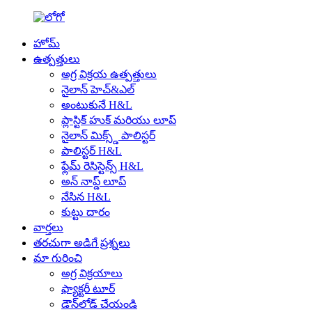
హోమ్
ఉత్పత్తులు
అగ్ర విక్రయ ఉత్పత్తులు
నైలాన్ హెచ్&ఎల్
అంటుకునే H&L
ప్లాస్టిక్ హుక్ మరియు లూప్
నైలాన్ మిక్స్డ్ పాలిస్టర్
పాలిస్టర్ H&L
ఫ్లేమ్ రెసిస్టెన్స్ H&L
అన్ నాప్డ్ లూప్
నేసిన H&L
కుట్టు దారం
వార్తలు
తరచుగా అడిగే ప్రశ్నలు
మా గురించి
అగ్ర విక్రయాలు
ఫ్యాక్టరీ టూర్
డౌన్‌లోడ్ చేయండి