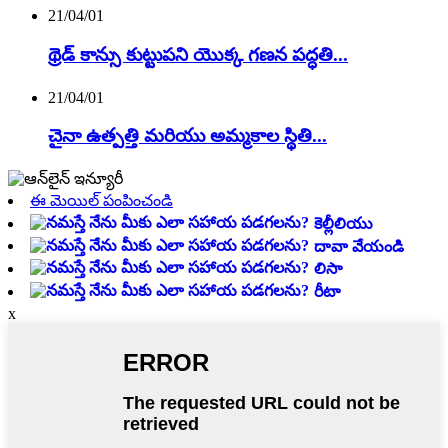
21/04/01
థ్రెడ్ కాన్సు కుట్టుపని యొక్క గణన పద్ధతి...
21/04/01
చైనా ఉత్పత్తి మరియు అమ్మకాల స్థితి...
ఈ మెయిల్ పంపించండి
కెల్లీలియు
దావా వేయండి
లిసా
రీటా
x