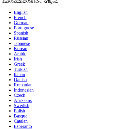
మూసివేయడానికి ESC నొక్కండి
English
French
German
Portuguese
Spanish
Russian
Japanese
Korean
Arabic
Irish
Greek
Turkish
Italian
Danish
Romanian
Indonesian
Czech
Afrikaans
Swedish
Polish
Basque
Catalan
Esperanto