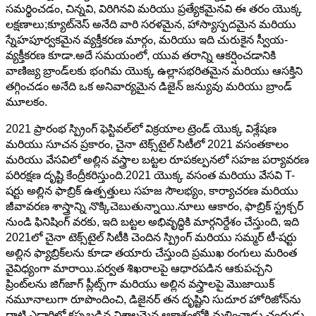
సమర్థించడం, చిన్నవి, విరిగినవి మరియు ప్రత్యేకమైనవి ఈ తరం యొక్క
లక్షణాలు;క్యూట్‌నెస్ అనేది వారి సరళమైన, హాస్యాస్పదమైన మరియు
స్నేహపూర్వకమైన వ్యక్తీకరణ మార్గం, మరియు ఇది చురుకైన స్వీయ-
వ్యక్తీకరణ కూడా.అదే సమయంలో, యువ తరాన్ని ఆకర్షించడానికి
వాణిజ్య బ్రాండ్‌లకు భంగిమ యొక్క ఉల్లాసభరితమైన మరియు ఆసక్తిని
తగ్గించడం అనేది ఒక అనివార్యమైన డిజైన్ జన్యువు మరియు బ్రాండ్
మూలకం.
2021 ప్రారంభ స్ప్రింగ్ ఫెస్టివల్‌లో విక్రయాల ట్రెండ్ యొక్క విశ్లేషణ
మరియు సూచన ప్రకారం, చైనా టెక్స్‌టైల్ సిటీలో 2021 వసంతకాలం
మరియు వేసవిలో అల్లిన వస్త్రాల బట్టల రూపకల్పనలో సహజ పర్యావరణ
పరిరక్షణ దృష్టి కేంద్రీకరిస్తుంది.2021 యొక్క వసంత మరియు వేసవి T-
షర్టు అల్లిన ఫాబ్రిక్ ఉత్పత్తులు సహజ సౌలభ్యం, కార్యాచరణ మరియు
జీవావరణ శాస్త్రాన్ని నొక్కిచెబుతున్నాయి.నూలు ఆకారం, ఫాబ్రిక్ స్ట్రక్చర్
నుండి ఫినిషింగ్ వరకు, ఇది బట్టల అభివృద్ధికి మార్గనిర్దేశం చేస్తుంది, ఇది
2021లో చైనా టెక్స్‌టైల్ సిటీకి చెందిన స్ప్రింగ్ మరియు సమ్మర్ టీ-షర్టు
అల్లిన ఫ్యాబ్రిక్‌లను కూడా తయారు చేస్తుంది ప్రముఖ రంగులు మరింత
వైవిధ్యంగా మారాయి.పర్వత శిఖరాలపై ఆధారపడిన ఆకుపచ్చని
ప్రింట్‌లను జిగ్‌జాగ్ ప్లీట్స్‌గా మరియు అల్లిన వస్త్రాలపై మొజాయిక్
నమూనాలుగా రూపొందించి, డిజైనర్ తన దృష్టిని సుదూర హోరిజోన్‌ను
దాటి ఎడారిలో కప్పబడిన విశాలమైన ఆకాశంలోకి మళ్లించాడు.చంద్రుడు