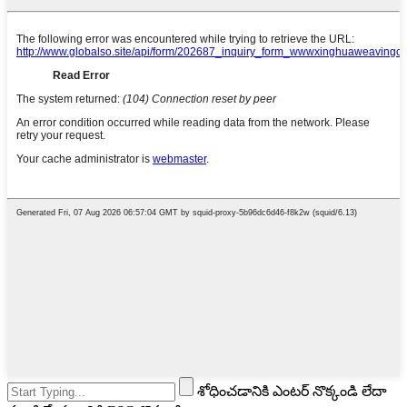
శోధించడానికి ఎంటర్ నొక్కండి లేదా