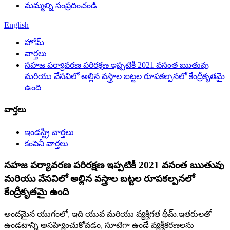
మమ్మల్ని సంప్రదించండి
English
హోమ్
వార్తలు
సహజ పర్యావరణ పరిరక్షణ ఇప్పటికీ 2021 వసంత ఋతువు
మరియు వేసవిలో అల్లిన వస్త్రాల బట్టల రూపకల్పనలో కేంద్రీకృతమై
ఉంది
వార్తలు
ఇండస్ట్రీ వార్తలు
కంపెనీ వార్తలు
సహజ పర్యావరణ పరిరక్షణ ఇప్పటికీ 2021 వసంత ఋతువు
మరియు వేసవిలో అల్లిన వస్త్రాల బట్టల రూపకల్పనలో
కేంద్రీకృతమై ఉంది
అందమైన యుగంలో, ఇది యువ మరియు వ్యక్తిగత థీమ్.ఇతరులతో
ఉండటాన్ని అసహ్యించుకోవడం, సూటిగా ఉండే వ్యక్తీకరణలను