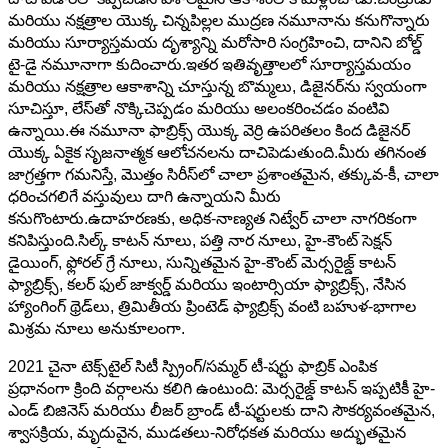
మరియు నక్షత్రాల యొక్క చిన్నపిల్లల ముద్రణ నమూనాను కనుగొన్నారు
మరియు సూర్యాస్తమయ దృశ్యాన్ని మరోసారి సంగ్రహించి, దానిని బోల్డ్
టై-డై నమూనాగా కుదించారు.ఇతర ఇతివృత్తాలలో సూర్యాస్తమయం
మరియు నక్షత్రాల ఆకాశాన్ని చూస్తున్న బొమ్మలు, డిజైనర్‌ను స్వయంగా
సూచిస్తూ, లేస్‌తో నొక్కిచెప్పడం మరియు అలంకరించడం వంటివి
ఉన్నాయి.ఈ నమూనా ఫాబ్రిక్స్ యొక్క వెర్రి ఉపరితలం కింద డిజైనర్
యొక్క ఏకైక సృజనాత్మక ఆలోచనలను దాచిపెడుతుంది.మీరు తగినంత
జాగ్రత్తగా గమనిస్తే, మొత్తం సిరీస్‌లో చాలా ప్రశాంతమైన, తక్కువ-కీ, చాలా
ధరించగలిగే వస్తువులు దాగి ఉన్నాయని మీరు
కనుగొంటారు.ఉదాహరణకు, అధిక-నాణ్యత నిట్వేర్ చాలా నాగరికంగా
కనిపిస్తుంది.సిల్క్ కాటన్ నూలు, పత్తి నార నూలు, హై-కౌంట్ సెక్షన్
డైయింగ్, ఫ్లోరల్ గ్రే నూలు, సున్నితమైన హై-కౌంట్ మెర్సరైజ్డ్ కాటన్
ఫ్యాబ్రిక్స్, కలర్ ఫుల్ జాక్వర్డ్ మరియు ఇంటార్సియా ఫ్యాబ్రిక్స్, నేసిన
హ్యాంగింగ్ థ్రెడ్‌లు, త్రిమితీయ ప్రింటెడ్ ఫ్యాబ్రిక్స్ వంటి బహుళ-భాగాల
మిశ్రమ నూలు అనుకూలంగా.
2021 చైనా టెక్స్‌టైల్ సిటీ స్ప్రింగ్/సమ్మర్ టీ-షర్టు ఫాబ్రిక్ ఎంపిక
ప్రధానంగా క్రింది వర్గాలను కలిగి ఉంటుంది: మెర్సరైజ్డ్ కాటన్ ఇప్పటికీ హై-
ఎండ్ బిజినెస్ మరియు లీజర్ బ్రాండ్ టీ-షర్టులకు దాని సౌకర్యవంతమైన,
శ్వాసక్రియ, మృదువైన, ముడతలు-నిరోధకత మరియు అద్భుతమైన