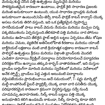
మెరుపు;శుద్ధి చేసిన పత్తి ఉత్పత్తులు మృదువైన మరియు
సౌకర్యవంతమైన కారణంగా ఉంటాయి, ఫాబ్రిక్ శైలి సాధారణ ప్రజలకు
మరింత అనుకూలంగా ఉంటుంది, యువ సాధారణ బ్రాండ్లకు మరింత
అనుకూలంగా ఉంటుంది;సెమీ-జెర్సీ కాటన్ ఫాబ్రిక్ కాటన్ కాన్వాస్ యొక్క
అసలు రంగుకు తిరిగి వస్తుంది, ఇది ఒక ప్రత్యేకమైన ద్విపార్శ్వ
సాగదీయడంతో పాటు కాటన్ వెదురు నేయడం మరియు మచ్చల చిన్న
పక్కటెముకలను ఏర్పరుస్తుంది.తేలికపాటి పత్తి మరియు నార పోగులు
మరియు ఊహించని తేలికైన ఫ్లాట్ అల్లిన బట్టలు ఏర్పడటం.తేమ శోషణ
మరియు చెమట, వ్యతిరేక అతినీలలోహిత కిరణాలు మరియు యాంటీ
బాక్టీరియల్ లక్షణాలు వంటి వాటి క్రియాత్మక లక్షణాల కారణంగా కాటన్
పాలిస్టర్ ఉత్పత్తులు క్రీడలు మరియు విశ్రాంతి బ్రాండ్‌లకు మొదటి
ఎంపికగా మారాయి.రీసైక్లింగ్ పదార్థాలు వినియోగదారులచే పర్యావరణ
పరిరక్షణ కోసం ఉన్నాయి.తక్కువ-కార్బన్ వాతావరణంలో, ఇది దుస్తుల
బ్రాండ్‌ల డార్లింగ్‌గా మారింది మరియు స్వదేశంలో మరియు విదేశాలలో
అనేక స్పోర్ట్స్ బ్రాండ్‌లు పెద్ద ఎత్తున అటువంటి పదార్థాలను
వర్తింపజేయడం ప్రారంభించాయి.అదే సమయంలో, T- షర్టు మార్కెట్లో
మల్టీ-కాంపోనెంట్ ఫైబర్ ఫ్యాబ్రిక్స్ యొక్క వాటా వారి పనితీరు యొక్క
పరిపూరకరమైన కారణంగా క్రమంగా విస్తరిస్తున్నట్లు సర్వే నుండి
చూడవచ్చు.ఉదాహరణకు, సిల్క్-కాటన్ బట్టలు పత్తి యొక్క
అనుభూతిని కలిగి ఉండటమే కాకుండా, సిల్కీ రూపాన్ని కూడా కలిగి
ఉంటాయి.ఫాబ్రిక్ అద్భుతమైన ముడతలు నిరోధకతను కలిగి ఉంది