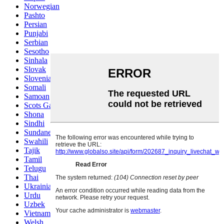
Norwegian
Pashto
Persian
Punjabi
Serbian
Sesotho
Sinhala
Slovak
Slovenian
Somali
Samoan
Scots Gaelic
Shona
Sindhi
Sundanese
Swahili
Tajik
Tamil
Telugu
Thai
Ukrainian
Urdu
Uzbek
Vietnamese
Welsh